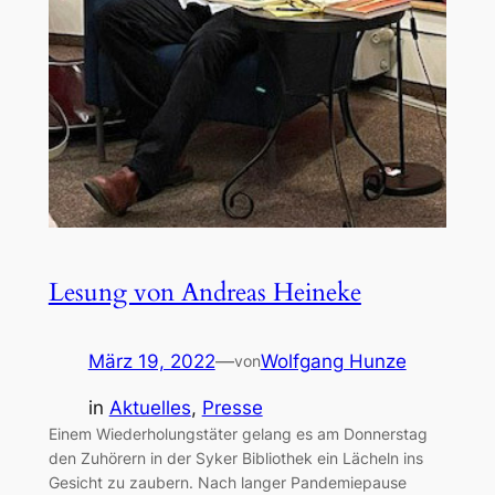
Lesung von Andreas Heineke
März 19, 2022
—
Wolfgang Hunze
von
in
Aktuelles
, 
Presse
Einem Wiederholungstäter gelang es am Donnerstag
den Zuhörern in der Syker Bibliothek ein Lächeln ins
Gesicht zu zaubern. Nach langer Pandemiepause