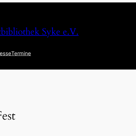
tbibliothek Syke e.V.
resse
Termine
est