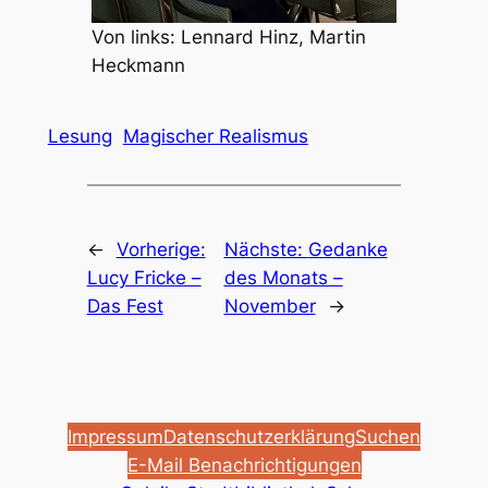
Von links: Lennard Hinz, Martin
Heckmann
Lesung
Magischer Realismus
←
Vorherige:
Nächste:
Gedanke
Lucy Fricke –
des Monats –
Das Fest
November
→
Impressum
Datenschutzerklärung
Suchen
E-Mail Benachrichtigungen