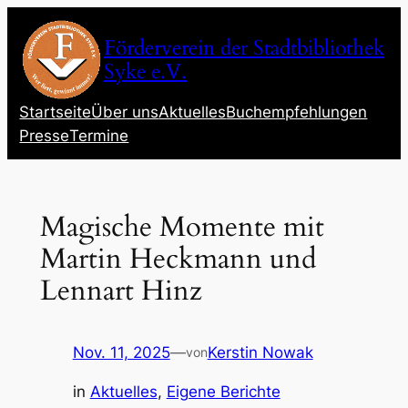
Zum
Inhalt
Förderverein der Stadtbibliothek
springen
Syke e.V.
Startseite
Über uns
Aktuelles
Buchempfehlungen
Presse
Termine
Magische Momente mit
Martin Heckmann und
Lennart Hinz
Nov. 11, 2025
—
Kerstin Nowak
von
in
Aktuelles
, 
Eigene Berichte