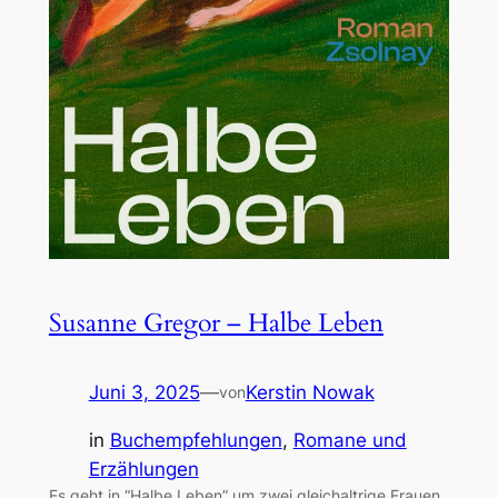
Susanne Gregor – Halbe Leben
Juni 3, 2025
—
Kerstin Nowak
von
in
Buchempfehlungen
, 
Romane und
Erzählungen
Es geht in “Halbe Leben” um zwei gleichaltrige Frauen,