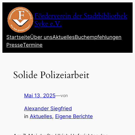
Zum
Inhalt
Förderverein der Stadtbibliothek
springen
Syke e.V.
Startseite
Über uns
Aktuelles
Buchempfehlungen
Presse
Termine
Solide Polizeiarbeit
Mai 13, 2025
—
von
Alexander Siegfried
in
Aktuelles
, 
Eigene Berichte