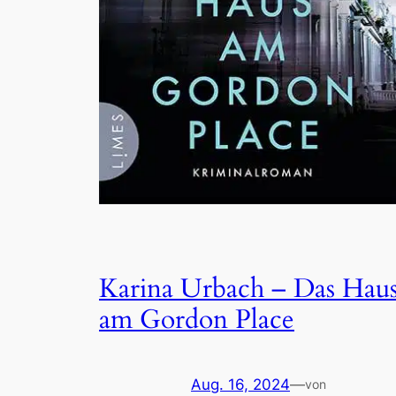
Karina Urbach – Das Hau
am Gordon Place
Aug. 16, 2024
—
von