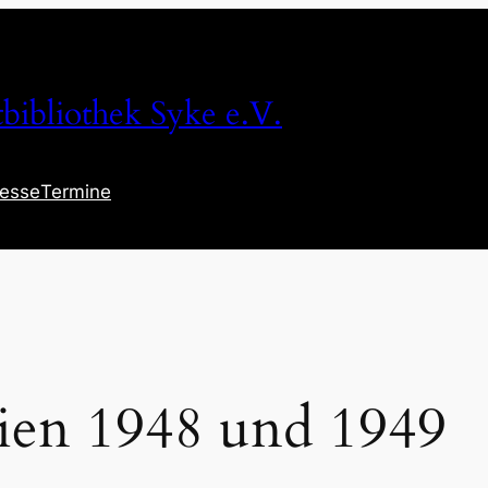
tbibliothek Syke e.V.
resse
Termine
en 1948 und 1949