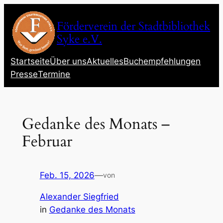
Zum
Inhalt
Förderverein der Stadtbibliothek
springen
Syke e.V.
Startseite
Über uns
Aktuelles
Buchempfehlungen
Presse
Termine
Gedanke des Monats –
Februar
Feb. 15, 2026
—
von
Alexander Siegfried
in
Gedanke des Monats