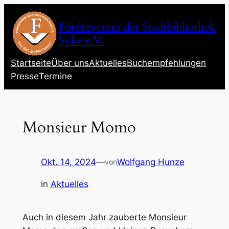
Zum
Inhalt
Förderverein der Stadtbibliothek
springen
Syke e.V.
Startseite
Über uns
Aktuelles
Buchempfehlungen
Presse
Termine
Monsieur Momo
Okt. 14, 2024
—
Wolfgang Hunze
von
in
Aktuelles
Auch in diesem Jahr zauberte Monsieur