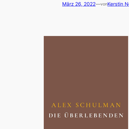
März 26, 2022
—
Kerstin 
von