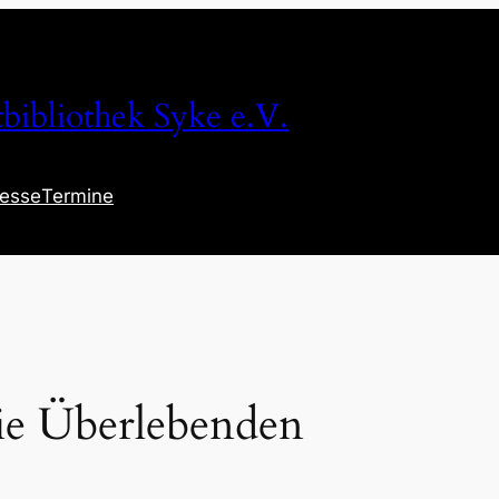
tbibliothek Syke e.V.
resse
Termine
ie Überlebenden