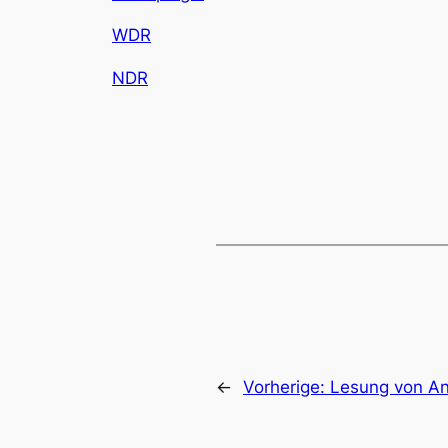
WDR
NDR
←
Vorherige:
Lesung von A