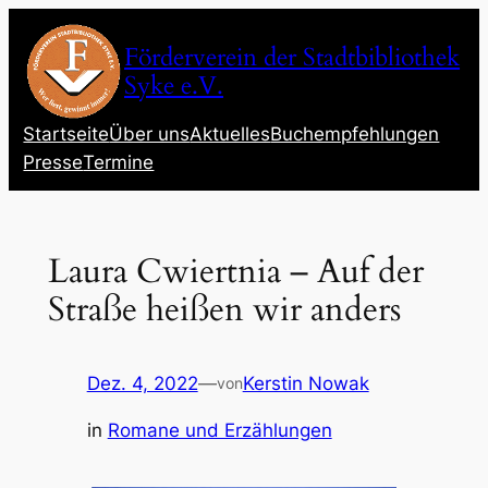
Zum
Inhalt
Förderverein der Stadtbibliothek
springen
Syke e.V.
Startseite
Über uns
Aktuelles
Buchempfehlungen
Presse
Termine
Laura Cwiertnia – Auf der
Straße heißen wir anders
Dez. 4, 2022
—
Kerstin Nowak
von
in
Romane und Erzählungen